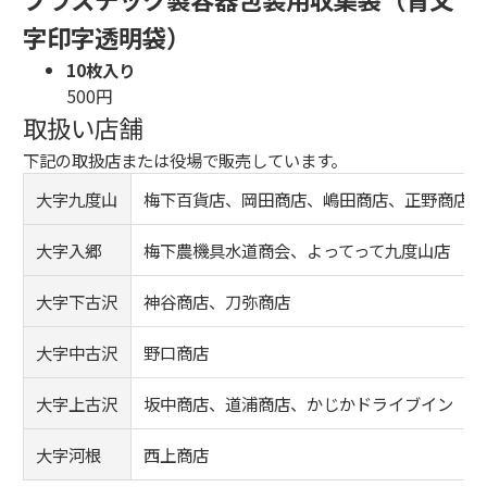
字印字透明袋）
10枚入り
500円
取扱い店舗
下記の取扱店または役場で販売しています。
大字九度山
梅下百貨店、岡田商店、嶋田商店、正野商店、
大字入郷
梅下農機具水道商会、よってって九度山店
大字下古沢
神谷商店、刀弥商店
大字中古沢
野口商店
大字上古沢
坂中商店、道浦商店、かじかドライブイン
大字河根
西上商店