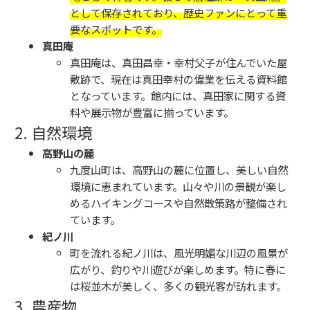
として保存されており、歴史ファンにとって重
要なスポットです。
真田庵
真田庵は、真田昌幸・幸村父子が住んでいた屋
敷跡で、現在は真田幸村の偉業を伝える資料館
となっています。館内には、真田家に関する資
料や展示物が豊富に揃っています。
2. 自然環境
高野山の麓
九度山町は、高野山の麓に位置し、美しい自然
環境に恵まれています。山々や川の景観が楽し
めるハイキングコースや自然散策路が整備され
ています。
紀ノ川
町を流れる紀ノ川は、風光明媚な川辺の風景が
広がり、釣りや川遊びが楽しめます。特に春に
は桜並木が美しく、多くの観光客が訪れます。
3. 農産物