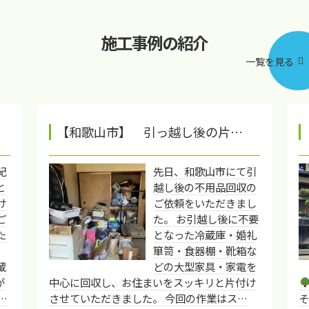
施工事例の紹介
一覧を見る
【和歌山市】 引っ越し後の片…
紀
先日、和歌山市にて引
と
越し後の不用品回収の
け
ご依頼をいただきまし
ご
た。 お引越し後に不要
た
となった冷蔵庫・婚礼
箪笥・食器棚・靴箱な
蔵
どの大型家具・家電を
が
中心に回収し、お住まいをスッキリと片付け
…
させていただきました。 今回の作業はス…