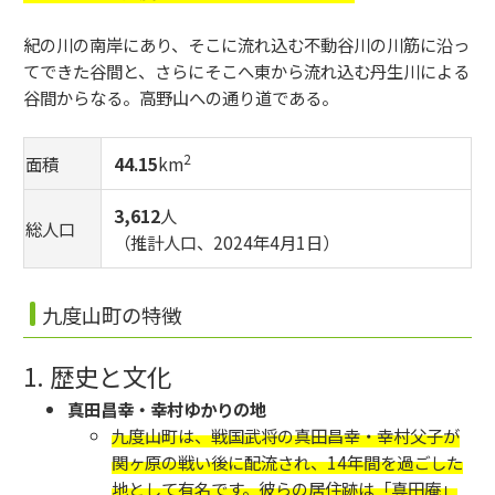
紀の川の南岸にあり、そこに流れ込む不動谷川の川筋に沿っ
てできた谷間と、さらにそこへ東から流れ込む丹生川による
谷間からなる。高野山への通り道である。
2
面積
44.15
km
3,612
人
総人口
（推計人口、2024年4月1日）
九度山町の特徴
1. 歴史と文化
真田昌幸・幸村ゆかりの地
九度山町は、戦国武将の真田昌幸・幸村父子が
関ヶ原の戦い後に配流され、14年間を過ごした
地として有名です。彼らの居住跡は「真田庵」