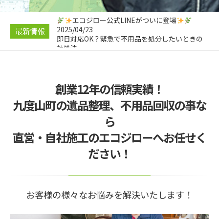
ツコツ節約！
2025/04/26
エコジロー公式LINEがついに登場
2025/04/23
最新情報
即日対応OK？緊急で不用品を処分したいときの
対処法
2025/04/23
引っ越し前にやっておきたい！不用品処分のスス
メ
創業12年の信頼実績！
2025/04/21
遺品整理と不用品回収の違いとは？
九度山町の遺品整理、不用品回収の事な
2025/04/28
ら
不要品回収の料金相場と安くする5つの裏技｜コ
ツコツ節約！
直営・自社施工のエコジローへお任せく
ださい！
お客様の様々なお悩みを解決いたします！