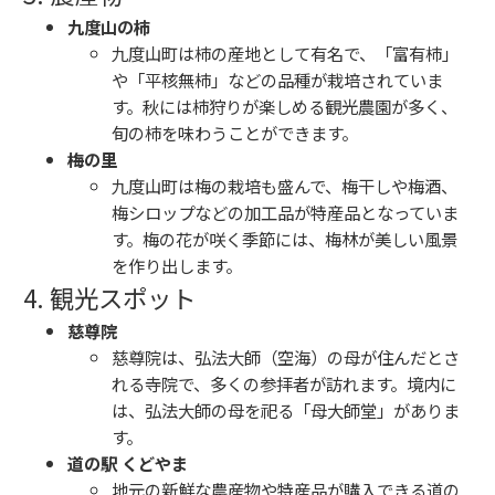
九度山の柿
九度山町は柿の産地として有名で、「富有柿」
や「平核無柿」などの品種が栽培されていま
す。秋には柿狩りが楽しめる観光農園が多く、
旬の柿を味わうことができます。
梅の里
九度山町は梅の栽培も盛んで、梅干しや梅酒、
梅シロップなどの加工品が特産品となっていま
す。梅の花が咲く季節には、梅林が美しい風景
を作り出します。
4. 観光スポット
慈尊院
慈尊院は、弘法大師（空海）の母が住んだとさ
れる寺院で、多くの参拝者が訪れます。境内に
は、弘法大師の母を祀る「母大師堂」がありま
す。
道の駅 くどやま
地元の新鮮な農産物や特産品が購入できる道の