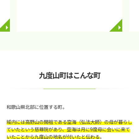
◥
◥
九度山町はこんな町
和歌山県北部に位置する町。
域内には高野山の開祖である空海（弘法大師）の母が暮らし
ていたという慈尊院があり、空海は月に9度母に会いに来て
いたことから九度山の地名が付いたと伝わる
。