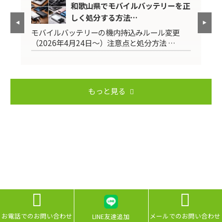
前に
和歌山県でモバイルバッテリーを正
しく処分する方法…
モバイルバッテリーの機内持込みルール変更
引
（2026年4月24日～）注意点と処分方法 …
用
もっと見る


お電話でのお問い合わせ
メールでのお問い合わせ
LINE友達追加