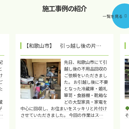
施工事例の紹介
一覧を見る
【和歌山市】 引っ越し後の片…
紀
先日、和歌山市にて引
と
越し後の不用品回収の
け
ご依頼をいただきまし
ご
た。 お引越し後に不要
た
となった冷蔵庫・婚礼
箪笥・食器棚・靴箱な
蔵
どの大型家具・家電を
が
中心に回収し、お住まいをスッキリと片付け
…
させていただきました。 今回の作業はス…