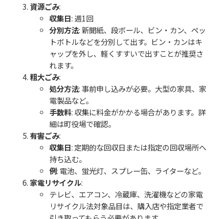
資源ごみ
:
収集日
: 週1回
分別方法
: 新聞紙、段ボール、ビン・カン、ペッ
トボトルなどを分別して出す。ビン・カンはキ
ャップを外し、軽くすすいで出すことが推奨さ
れます。
粗大ごみ
:
処分方法
: 事前申し込みが必要。大型の家具、家
電製品など。
手数料
: 収集に料金がかかる場合があります。詳
細は町役場で確認。
有害ごみ
:
収集日
: 定期的な回収日または指定の回収場所へ
持ち込む。
例
: 電池、蛍光灯、スプレー缶、ライターなど。
家電リサイクル
:
テレビ、エアコン、冷蔵庫、洗濯機などの家電
リサイクル法対象品目は、購入店や指定業者で
引き取ってもらう必要があります。