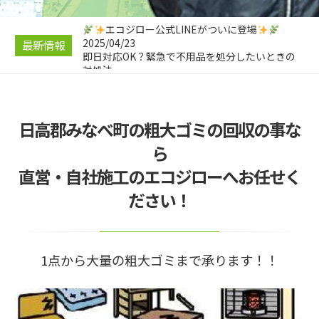
ツコツ節約！
2025/04/26
エコジロー公式LINEがついに登場
2025/04/23
最新情報
即日対応OK？緊急で不用品を処分したいときの
対処法
2025/04/23
引っ越し前にやっておきたい！不用品処分のスス
メ
日高郡みなべ町の粗大ゴミの回収の事な
2025/04/21
遺品整理と不用品回収の違いとは？
ら
2025/04/28
直営・自社施工のエコジローへお任せく
不要品回収の料金相場と安くする5つの裏技｜コ
ツコツ節約！
ださい！
1点から大量の粗大ゴミまで承ります！！