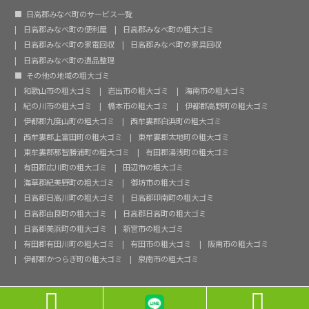
日高郡みなべ町のサービス一覧
日高郡みなべ町の便利屋
日高郡みなべ町の粗大ゴミ
日高郡みなべ町の家電回収
日高郡みなべ町の家具回収
日高郡みなべ町の遺品整理
その他の地域の粗大ゴミ
和歌山市の粗大ゴミ
岩出市の粗大ゴミ
海南市の粗大ゴミ
紀の川市の粗大ゴミ
橋本市の粗大ゴミ
伊都郡高野町の粗大ゴミ
伊都郡九度山町の粗大ゴミ
西牟婁郡白浜町の粗大ゴミ
西牟婁郡上富田町の粗大ゴミ
東牟婁郡太地町の粗大ゴミ
東牟婁郡那智勝浦町の粗大ゴミ
有田郡湯浅町の粗大ゴミ
有田郡広川町の粗大ゴミ
田辺市の粗大ゴミ
海草郡紀美野町の粗大ゴミ
御坊市の粗大ゴミ
日高郡日高川町の粗大ゴミ
日高郡印南町の粗大ゴミ
日高郡由良町の粗大ゴミ
日高郡日高町の粗大ゴミ
日高郡美浜町の粗大ゴミ
新宮市の粗大ゴミ
有田郡有田川町の粗大ゴミ
有田市の粗大ゴミ
阪南市の粗大ゴミ
伊都郡かつらぎ町の粗大ゴミ
泉南市の粗大ゴミ

