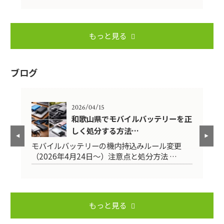
もっと見る
ブログ
2026/04/15
前に
和歌山県でモバイルバッテリーを正
しく処分する方法…
モバイルバッテリーの機内持込みルール変更
引
（2026年4月24日～）注意点と処分方法 …
用
もっと見る