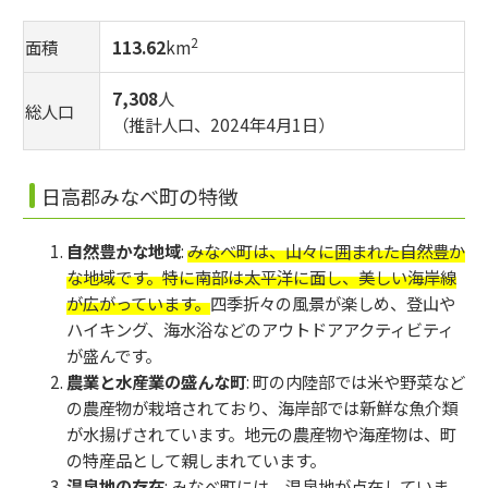
2
面積
113.62
km
7,308
人
総人口
（推計人口、2024年4月1日）
日高郡みなべ町の特徴
自然豊かな地域
:
みなべ町は、山々に囲まれた自然豊か
な地域です。特に南部は太平洋に面し、美しい海岸線
が広がっています。
四季折々の風景が楽しめ、登山や
ハイキング、海水浴などのアウトドアアクティビティ
が盛んです。
農業と水産業の盛んな町
: 町の内陸部では米や野菜など
の農産物が栽培されており、海岸部では新鮮な魚介類
が水揚げされています。地元の農産物や海産物は、町
の特産品として親しまれています。
温泉地の存在
: みなべ町には、温泉地が点在していま