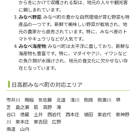
から冬にかけて収穫される梨は、地元の人々や観光客
に親しまれています。
みなべ野菜
: みなべ町の豊かな自然環境が育む野菜も特
産品の一つです。新鮮で美味しい野菜が栽培され、地
元の農家から直売されています。特に、みなべ産のト
マトやキュウリなどが人気です。
みなべ海産物
: みなべ町は太平洋に面しており、新鮮な
海産物も豊富です。特に、マダイやアジ、イワシなど
の魚介類が水揚げされ、地元の食文化に欠かせない存
在となっています。
日高郡みなべ町の対応エリア
市井川 晩稲 気佐藤 北道 清川 熊岡 熊瀬川 堺
芝 島之瀬 筋 高野 滝
谷口 徳蔵 土井 西岩代 西本庄 埴田 東岩代 東神野
川 東本庄 東吉田 広野
南道 山内