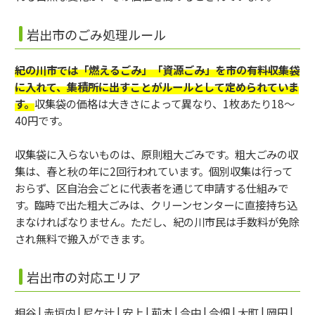
岩出市のごみ処理ルール
紀の川市では「燃えるごみ」「資源ごみ」を市の有料収集袋
に入れて、集積所に出すことがルールとして定められていま
す。
収集袋の価格は大きさによって異なり、1枚あたり18～
40円です。
収集袋に入らないものは、原則粗大ごみです。粗大ごみの収
集は、春と秋の年に2回行われています。個別収集は行って
おらず、区自治会ごとに代表者を通じて申請する仕組みで
す。臨時で出た粗大ごみは、クリーンセンターに直接持ち込
まなければなりません。ただし、紀の川市民は手数料が免除
され無料で搬入ができます。
岩出市の対応エリア
相谷 | 赤垣内 | 尼ケ辻 | 安上 | 荊本 | 今中 | 今畑 | 大町 | 岡田 |