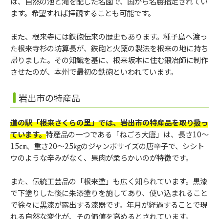
は、自然の池と滝を配した名園で、国から名勝指定されてい
ます。希望すれば拝観することも可能です。
また、根来寺には鉄砲伝来の歴史もあります。種子島へ渡っ
た根来寺杉の坊算長が、鉄砲と火薬の製法を根来の地に持ち
帰りました。その知識を基に、根来坂本に住む鍛冶師に制作
させたのが、本州で最初の鉄砲といわれています。
岩出市の特産品
道の駅「根来さくらの里」では、岩出市の特産品を取り扱っ
ています。
特産品の一つである「ねごろ大唐」は、長さ10～
15㎝、重さ20～25㎏のジャンボサイズの唐辛子で、シシト
ウのような辛みがなく、果肉が柔らかいのが特徴です。
また、伝統工芸品の「根来塗」も広く知られています。黒漆
で下塗りした後に朱漆塗りを施してあり、使い込まれること
で徐々に黒漆が露出する漆器です。年月が経過することで現
れる自然な変化が、その価値を高めるとされています。