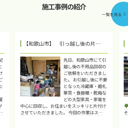
施工事例の紹介
一覧を見る
【和歌山市】 引っ越し後の片…
紀
先日、和歌山市にて引
と
越し後の不用品回収の
け
ご依頼をいただきまし
ご
た。 お引越し後に不要
た
となった冷蔵庫・婚礼
箪笥・食器棚・靴箱な
蔵
どの大型家具・家電を
が
中心に回収し、お住まいをスッキリと片付け
…
させていただきました。 今回の作業はス…