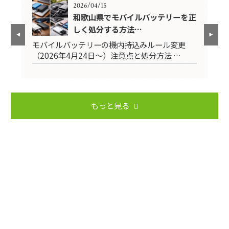
2026/04/15
前に
和歌山県でモバイルバッテリーを正
しく処分する方法…
モバイルバッテリーの機内持込みルール変更
引
（2026年4月24日～）注意点と処分方法 …
用
もっと見る