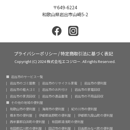
〒649-6224
和歌山県岩出市山崎5-2
プライバシーポリシー
/
特定商取引法に基づく表記
Copyright (C) 2024 株式会社エコジロー. All rights Reserved.
岩出市のサービス一覧
岩出市のゴミ屋敷
岩出市のリサイクル家電
岩出市の便利屋
岩出市の粗大ゴミ
岩出市のお片付け
岩出市の家電回収
岩出市の家具回収
岩出市の遺品整理
岩出市の不用品回収
その他の地域の便利屋
和歌山市の便利屋
海南市の便利屋
紀の川市の便利屋
橋本市の便利屋
伊都郡高野町の便利屋
伊都郡九度山町の便利屋
西牟婁郡白浜町の便利屋
有田郡湯浅町の便利屋
有田郡広川町の便利屋
田辺市の便利屋
日高郡みなべ町の便利屋