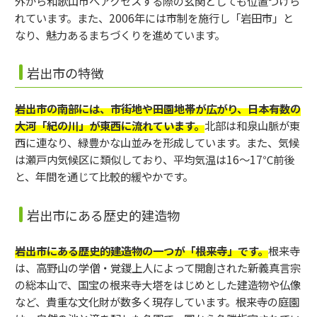
外から和歌山市へアクセスする際の玄関としても位置づけら
れています。また、2006年には市制を施行し「岩田市」と
なり、魅力あるまちづくりを進めています。
岩出市の特徴
岩出市の南部には、市街地や田園地帯が広がり、日本有数の
大河「紀の川」が東西に流れています。
北部は和泉山脈が東
西に連なり、緑豊かな山並みを形成しています。また、気候
は瀬戸内気候区に類似しており、平均気温は16～17℃前後
と、年間を通じて比較的緩やかです。
岩出市にある歴史的建造物
岩出市にある歴史的建造物の一つが「根来寺」です。
根来寺
は、高野山の学僧・覚鑁上人によって開創された新義真言宗
の総本山で、国宝の根来寺大塔をはじめとした建造物や仏像
など、貴重な文化財が数多く現存しています。根来寺の庭園