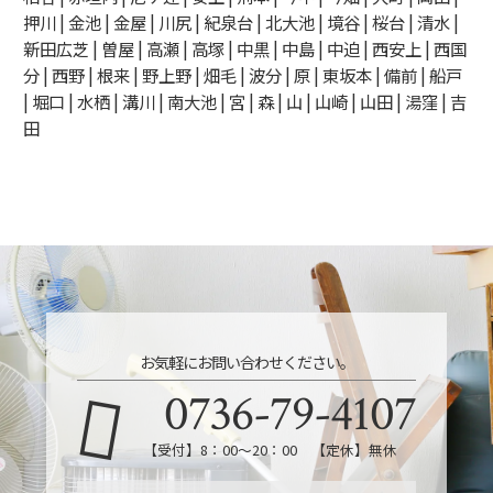
押川 | 金池 | 金屋 | 川尻 | 紀泉台 | 北大池 | 境谷 | 桜台 | 清水 |
新田広芝 | 曽屋 | 高瀬 | 高塚 | 中黒 | 中島 | 中迫 | 西安上 | 西国
分 | 西野 | 根来 | 野上野 | 畑毛 | 波分 | 原 | 東坂本 | 備前 | 船戸
| 堀口 | 水栖 | 溝川 | 南大池 | 宮 | 森 | 山 | 山崎 | 山田 | 湯窪 | 吉
田
お気軽にお問い合わせください。
0736-79-4107
【受付】8：00～20：00 【定休】無休