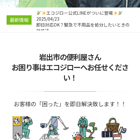
ツコツ節約！
2025/04/26
エコジロー公式LINEがついに登場
2025/04/23
最新情報
即日対応OK？緊急で不用品を処分したいときの
対処法
2025/04/23
引っ越し前にやっておきたい！不用品処分のスス
メ
岩出市の便利屋さん
2025/04/21
遺品整理と不用品回収の違いとは？
お困り事はエコジローへお任せくださ
2025/04/28
い！
不要品回収の料金相場と安くする5つの裏技｜コ
ツコツ節約！
お客様の「困った」を即日解決致します！！