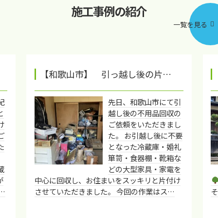
施工事例の紹介
一覧を見る
【和歌山市】 引っ越し後の片…
紀
先日、和歌山市にて引
と
越し後の不用品回収の
け
ご依頼をいただきまし
ご
た。 お引越し後に不要
た
となった冷蔵庫・婚礼
箪笥・食器棚・靴箱な
蔵
どの大型家具・家電を
が
中心に回収し、お住まいをスッキリと片付け
…
させていただきました。 今回の作業はス…