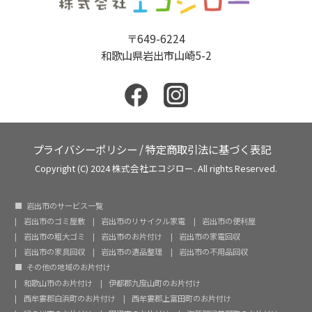
〒649-6224
和歌山県岩出市山崎5-2
プライバシーポリシー
/
特定商取引法に基づく表記
Copyright (C) 2024 株式会社エコジロー. All rights Reserved.
岩出市のサービス一覧
岩出市のゴミ屋敷
岩出市のリサイクル家電
岩出市の便利屋
岩出市の粗大ゴミ
岩出市のお片付け
岩出市の家電回収
岩出市の家具回収
岩出市の遺品整理
岩出市の不用品回収
その他の地域のお片付け
和歌山市のお片付け
伊都郡九度山町のお片付け
西牟婁郡白浜町のお片付け
西牟婁郡上富田町のお片付け