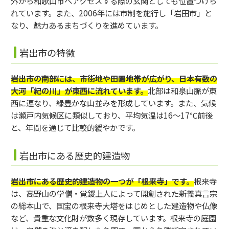
外から和歌山市へアクセスする際の玄関としても位置づけら
れています。また、2006年には市制を施行し「岩田市」と
なり、魅力あるまちづくりを進めています。
岩出市の特徴
岩出市の南部には、市街地や田園地帯が広がり、日本有数の
大河「紀の川」が東西に流れています。
北部は和泉山脈が東
西に連なり、緑豊かな山並みを形成しています。また、気候
は瀬戸内気候区に類似しており、平均気温は16～17℃前後
と、年間を通じて比較的緩やかです。
岩出市にある歴史的建造物
岩出市にある歴史的建造物の一つが「根来寺」です。
根来寺
は、高野山の学僧・覚鑁上人によって開創された新義真言宗
の総本山で、国宝の根来寺大塔をはじめとした建造物や仏像
など、貴重な文化財が数多く現存しています。根来寺の庭園