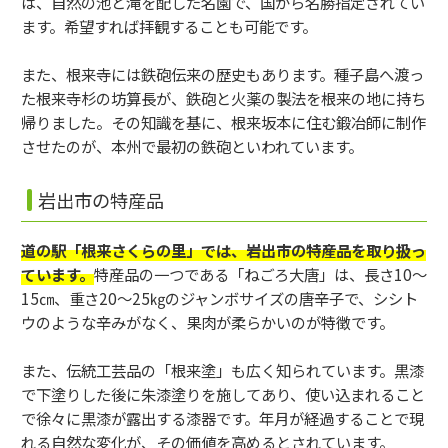
は、自然の池と滝を配した名園で、国から名勝指定されてい
ます。希望すれば拝観することも可能です。
また、根来寺には鉄砲伝来の歴史もあります。種子島へ渡っ
た根来寺杉の坊算長が、鉄砲と火薬の製法を根来の地に持ち
帰りました。その知識を基に、根来坂本に住む鍛冶師に制作
させたのが、本州で最初の鉄砲といわれています。
岩出市の特産品
道の駅「根来さくらの里」では、岩出市の特産品を取り扱っ
ています。
特産品の一つである「ねごろ大唐」は、長さ10～
15㎝、重さ20～25㎏のジャンボサイズの唐辛子で、シシト
ウのような辛みがなく、果肉が柔らかいのが特徴です。
また、伝統工芸品の「根来塗」も広く知られています。黒漆
で下塗りした後に朱漆塗りを施してあり、使い込まれること
で徐々に黒漆が露出する漆器です。年月が経過することで現
れる自然な変化が、その価値を高めるとされています。