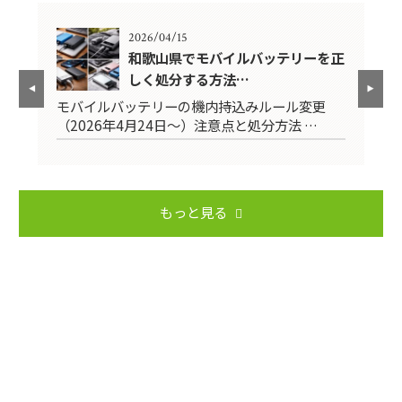
2026/04/15
前に
和歌山県でモバイルバッテリーを正
しく処分する方法…
モバイルバッテリーの機内持込みルール変更
引
（2026年4月24日～）注意点と処分方法 …
用
もっと見る