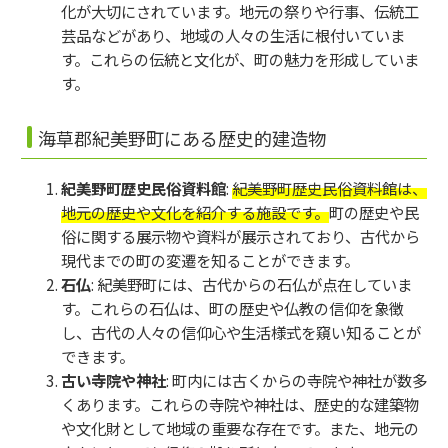
化が大切にされています。地元の祭りや行事、伝統工
芸品などがあり、地域の人々の生活に根付いていま
す。これらの伝統と文化が、町の魅力を形成していま
す。
海草郡紀美野町にある歴史的建造物
紀美野町歴史民俗資料館
:
紀美野町歴史民俗資料館は、
地元の歴史や文化を紹介する施設です。
町の歴史や民
俗に関する展示物や資料が展示されており、古代から
現代までの町の変遷を知ることができます。
石仏
: 紀美野町には、古代からの石仏が点在していま
す。これらの石仏は、町の歴史や仏教の信仰を象徴
し、古代の人々の信仰心や生活様式を窺い知ることが
できます。
古い寺院や神社
: 町内には古くからの寺院や神社が数多
くあります。これらの寺院や神社は、歴史的な建築物
や文化財として地域の重要な存在です。また、地元の