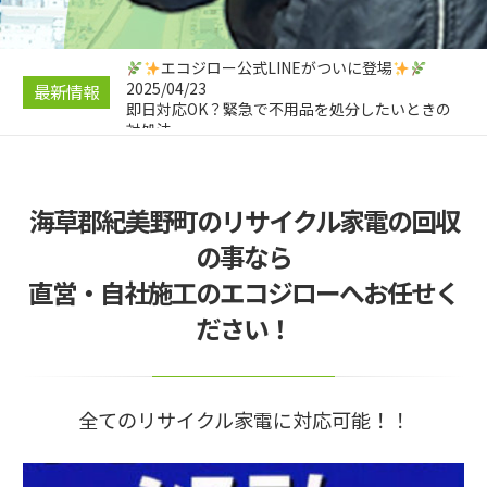
2025/04/28
不要品回収の料金相場と安くする5つの裏技｜コ
ツコツ節約！
2025/04/26
エコジロー公式LINEがついに登場
2025/04/23
最新情報
即日対応OK？緊急で不用品を処分したいときの
対処法
2025/04/23
引っ越し前にやっておきたい！不用品処分のスス
メ
海草郡紀美野町のリサイクル家電の回収
2025/04/21
遺品整理と不用品回収の違いとは？
の事なら
2025/04/28
直営・自社施工のエコジローへお任せく
不要品回収の料金相場と安くする5つの裏技｜コ
ツコツ節約！
ださい！
全てのリサイクル家電に対応可能！！