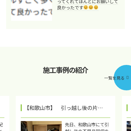
ってくれてほんとにお願いして
良かったです
施工事例の紹介
一覧を見る
【和歌山市】 引っ越し後の片…
紀
先日、和歌山市にて引
と
越し後の不用品回収の