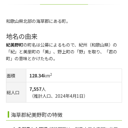
和歌山県北部の海草郡にある町。
地名の由来
紀美野町
の町名は公募によるもので、紀州（和歌山県）の
「紀」と美里町の「美」、野上町の「野」を取り、「君の
町」の意味とかけたもの。
2
面積
128.34
km
7,557
人
総人口
（推計人口、2024年4月1日）
海草郡紀美野町の特徴