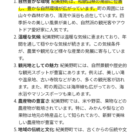
自然豊かな環境
:
紀美野町は、和歌山県の南部に位置
し、豊かな自然環境が広がっています。
町の周囲には
山々や森林があり、清流や渓谷も点在しています。四
季折々の美しい風景が楽しめ、自然派の観光客やアウ
トドア愛好家に人気です。
温暖な気候
: 紀美野町は温暖な気候に恵まれており、年
間を通して穏やかな気候が続きます。この気候条件
が、農業や観光など様々な産業の発展に寄与していま
す。
観光地としての魅力
: 紀美野町には、自然景観や歴史的
な観光スポットが豊富にあります。例えば、美しい滝
や温泉地、古い寺院などがあり、多くの観光客が訪れ
ます。また、町の周辺には海岸線も広がっており、海
水浴やマリンスポーツも楽しめます。
農産物の豊富さ
: 紀美野町では、米や野菜、果物などの
農産物が栽培されています。特に、みかんや梨などの
果物は地元の特産品として知られており、新鮮で美味
しい農産物が豊富です。
地域の伝統と文化
: 紀美野町では、古くからの伝統や文