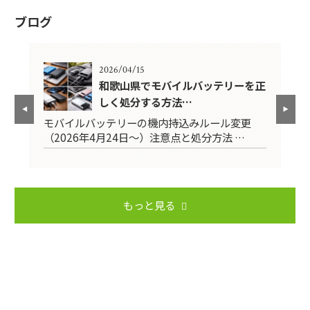
ブログ
2026/04/15
前に
和歌山県でモバイルバッテリーを正
しく処分する方法…
モバイルバッテリーの機内持込みルール変更
引
（2026年4月24日～）注意点と処分方法 …
用
もっと見る