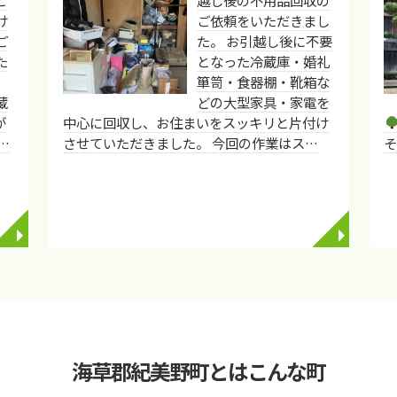
け
ご依頼をいただきまし
ご
た。 お引越し後に不要
た
となった冷蔵庫・婚礼
箪笥・食器棚・靴箱な
蔵
どの大型家具・家電を
が
中心に回収し、お住まいをスッキリと片付け
…
させていただきました。 今回の作業はス…
◥
◥
海草郡紀美野町とはこんな町