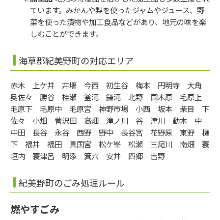
ています。みかんや梨を使ったジャムやジュース、野
菜を使った漬物や加工食品などがあり、地元の味を楽
しむことができます。
海草郡紀美野町の対応エリア
赤木 上ケ井 井堰 今西 初生谷 梅本 円明寺 大角
奥佐々 勝谷 桂瀬 釜滝 鎌滝 北野 国木原 毛原上
毛原下 毛原中 毛原宮 神野市場 小西 坂本 柴目 下
佐々 小畑 菅沢田 高畑 滝ノ川 谷 津川 動木 中
中田 長谷 永谷 西野 野中 長谷宮 花野原 東野 樋
下 福井 福田 真国宮 松ケ峯 松瀬 三尾川 南畑 蓑
垣内 蓑津呂 明添 箕六 安井 四郷 吉野
紀美野町のごみ処理ルール
燃やすごみ