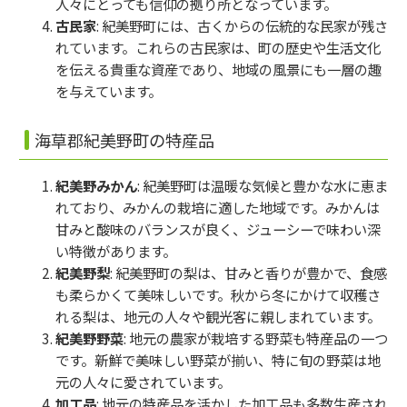
人々にとっても信仰の拠り所となっています。
古民家
: 紀美野町には、古くからの伝統的な民家が残さ
れています。これらの古民家は、町の歴史や生活文化
を伝える貴重な資産であり、地域の風景にも一層の趣
を与えています。
海草郡紀美野町の特産品
紀美野みかん
: 紀美野町は温暖な気候と豊かな水に恵ま
れており、みかんの栽培に適した地域です。みかんは
甘みと酸味のバランスが良く、ジューシーで味わい深
い特徴があります。
紀美野梨
: 紀美野町の梨は、甘みと香りが豊かで、食感
も柔らかくて美味しいです。秋から冬にかけて収穫さ
れる梨は、地元の人々や観光客に親しまれています。
紀美野野菜
: 地元の農家が栽培する野菜も特産品の一つ
です。新鮮で美味しい野菜が揃い、特に旬の野菜は地
元の人々に愛されています。
加工品
: 地元の特産品を活かした加工品も多数生産され