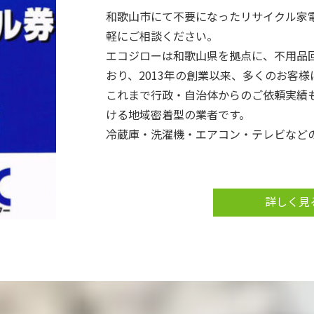
和歌山市にて不要になったリサイクル家
軽にご相談ください。
エコジローは和歌山県を拠点に、不用品
おり、2013年の創業以来、多くのお客
これまで行政・自治体からのご依頼実績
ける地域密着型の業者です。
冷蔵庫・洗濯機・エアコン・テレビなど
生活用品まで幅広く回収対応しておりま
回収した品物は、可能な限り「リユース（
イクル（Recycle）」による再資源化を
詳しく見
また、国内だけでなく独自の海外貿易ル
できる製品や部品を海外で再利用するこ
廃棄コストを削減することで、お客様へ
提供しております。