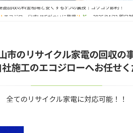
要品回収の料金相場と安くする5つの裏技｜コツコツ節約！
エコジロー公式LINEがついに登場
2025/04/23
即日対
っ越し前にやっておきたい！不用品処分のススメ
品整理と不用品回収の違いとは？
要品回収の料金相場と安くする5つの裏技｜コツコツ節約！
山市のリサイクル家電の回収の
自社施工のエコジローへお任せく
全てのリサイクル家電に対応可能！！