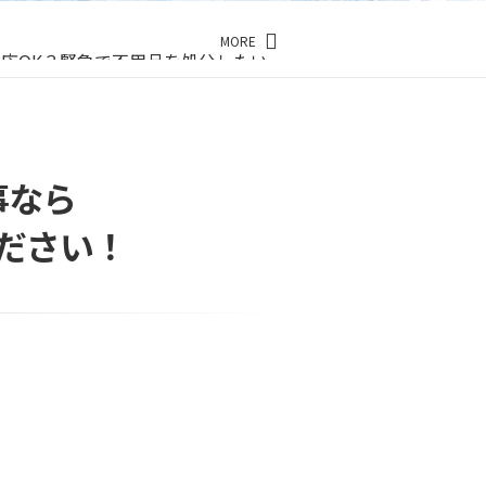
応OK？緊急で不用品を処分したい
MORE
事なら
ださい！