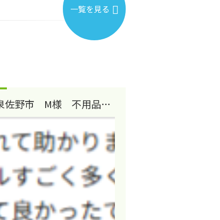
一覧を見る
泉佐野市 M様 不用品回
収