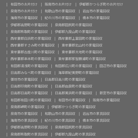
有田市のお片付け
阪南市のお片付け
伊都郡かつらぎ町のお片付け
泉南市のお片付け
和歌山市の家電回収
岩出市の家電回収
海南市の家電回収
紀の川市の家電回収
橋本市の家電回収
伊都郡高野町の家電回収
泉南郡田尻町の家電回収
泉南郡熊取町の家電回収
伊都郡九度山町の家電回収
西牟婁郡白浜町の家電回収
西牟婁郡上富田町の家電回収
西牟婁郡すさみ町の家電回収
東牟婁郡北山村の家電回収
東牟婁郡古座川町の家電回収
東牟婁郡太地町の家電回収
西牟婁郡串本町の家電回収
東牟婁郡那智勝浦町の家電回収
有田郡湯浅町の家電回収
有田郡広川町の家電回収
田辺市の家電回収
日高郡みなべ町の家電回収
海草郡紀美野町の家電回収
御坊市の家電回収
日高郡日高川町の家電回収
日高郡印南町の家電回収
日高郡由良町の家電回収
日高郡日高町の家電回収
日高郡美浜町の家電回収
新宮市の家電回収
有田郡有田川町の家電回収
有田市の家電回収
阪南市の家電回収
泉南郡岬町の家電回収
伊都郡かつらぎ町の家電回収
泉南市の家電回収
和歌山市の家具回収
岩出市の家具回収
海南市の家具回収
紀の川市の家具回収
橋本市の家具回収
伊都郡高野町の家具回収
泉南郡田尻町の家具回収
泉南郡熊取町の家具回収
伊都郡九度山町の家具回収