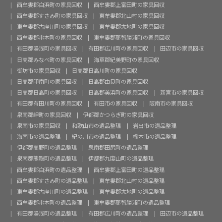
西牟婁郡白浜町の家具回収
西牟婁郡上富田町の家具回収
西牟婁郡すさみ町の家具回収
東牟婁郡北山村の家具回収
東牟婁郡古座川町の家具回収
東牟婁郡太地町の家具回収
西牟婁郡串本町の家具回収
東牟婁郡那智勝浦町の家具回収
有田郡湯浅町の家具回収
有田郡広川町の家具回収
田辺市の家具回収
日高郡みなべ町の家具回収
海草郡紀美野町の家具回収
御坊市の家具回収
日高郡日高川町の家具回収
日高郡印南町の家具回収
日高郡由良町の家具回収
日高郡日高町の家具回収
日高郡美浜町の家具回収
新宮市の家具回収
有田郡有田川町の家具回収
有田市の家具回収
阪南市の家具回収
泉南郡岬町の家具回収
伊都郡かつらぎ町の家具回収
泉南市の家具回収
和歌山市の遺品整理
岩出市の遺品整理
海南市の遺品整理
紀の川市の遺品整理
橋本市の遺品整理
伊都郡高野町の遺品整理
泉南郡田尻町の遺品整理
泉南郡熊取町の遺品整理
伊都郡九度山町の遺品整理
西牟婁郡白浜町の遺品整理
西牟婁郡上富田町の遺品整理
西牟婁郡すさみ町の遺品整理
東牟婁郡北山村の遺品整理
東牟婁郡古座川町の遺品整理
東牟婁郡太地町の遺品整理
西牟婁郡串本町の遺品整理
東牟婁郡那智勝浦町の遺品整理
有田郡湯浅町の遺品整理
有田郡広川町の遺品整理
田辺市の遺品整理