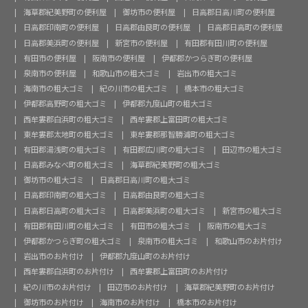
海草郡紀美野町の便利屋
御坊市の便利屋
日高郡日高川町の便利屋
日高郡印南町の便利屋
日高郡由良町の便利屋
日高郡日高町の便利屋
日高郡美浜町の便利屋
新宮市の便利屋
有田郡有田川町の便利屋
有田市の便利屋
阪南市の便利屋
伊都郡かつらぎ町の便利屋
泉南市の便利屋
和歌山市の粗大ゴミ
岩出市の粗大ゴミ
海南市の粗大ゴミ
紀の川市の粗大ゴミ
橋本市の粗大ゴミ
伊都郡高野町の粗大ゴミ
伊都郡九度山町の粗大ゴミ
西牟婁郡白浜町の粗大ゴミ
西牟婁郡上富田町の粗大ゴミ
東牟婁郡太地町の粗大ゴミ
東牟婁郡那智勝浦町の粗大ゴミ
有田郡湯浅町の粗大ゴミ
有田郡広川町の粗大ゴミ
田辺市の粗大ゴミ
日高郡みなべ町の粗大ゴミ
海草郡紀美野町の粗大ゴミ
御坊市の粗大ゴミ
日高郡日高川町の粗大ゴミ
日高郡印南町の粗大ゴミ
日高郡由良町の粗大ゴミ
日高郡日高町の粗大ゴミ
日高郡美浜町の粗大ゴミ
新宮市の粗大ゴミ
有田郡有田川町の粗大ゴミ
有田市の粗大ゴミ
阪南市の粗大ゴミ
伊都郡かつらぎ町の粗大ゴミ
泉南市の粗大ゴミ
和歌山市のお片付け
岩出市のお片付け
伊都郡九度山町のお片付け
西牟婁郡白浜町のお片付け
西牟婁郡上富田町のお片付け
紀の川市のお片付け
田辺市のお片付け
海草郡紀美野町のお片付け
御坊市のお片付け
海南市のお片付け
橋本市のお片付け