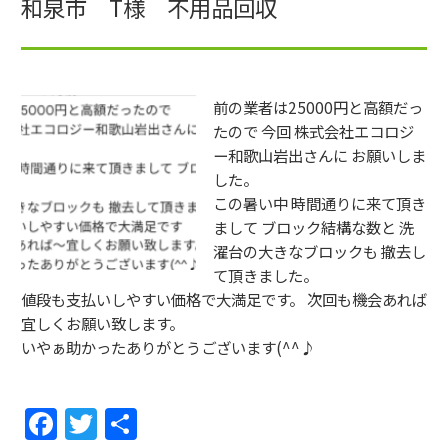
和泉市 T様 不用品回収
前の業者は25000円と高額だっ
たので 今回 株式会社エコロジ
ー和歌山岩出さんに お願いしま
した。
この暑い中 時間通りに来て頂き
まして ブロック結構な数と 洗
濯台の大きなブロックも 撤去し
て頂きました。
値段も支払いしやすい価格で大満足です。 次回も機会あれば
宜しくお願い致します。
いやぁ助かったありがとうございます(^^♪
F
T
共