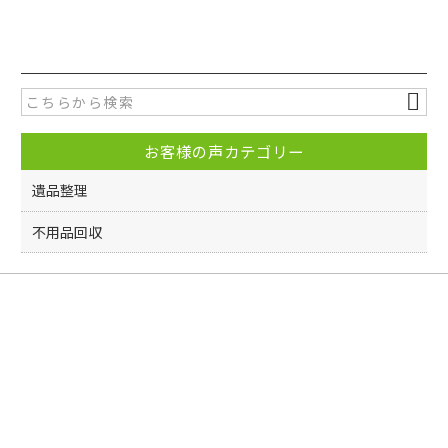
a
w
有
c
itt
e
er
b
o
お客様の声カテゴリー
o
k
遺品整理
不用品回収