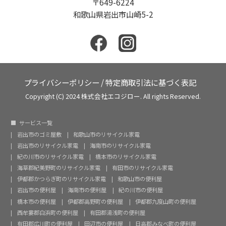
〒649-6224
和歌山県岩出市山崎5-2
プライバシーポリシー
/
特定商取引法に基づく表記
Copyright (C) 2024 株式会社エコジロー. All rights Reserved.
サービス一覧
岩出市のゴミ屋敷
和歌山市のリサイクル家電
岩出市のリサイクル家電
海南市のリサイクル家電
紀の川市のリサイクル家電
橋本市のリサイクル家電
海草郡紀美野町のリサイクル家電
有田市のリサイクル家電
伊都郡かつらぎ町のリサイクル家電
和歌山市の便利屋
岩出市の便利屋
海南市の便利屋
紀の川市の便利屋
橋本市の便利屋
伊都郡高野町の便利屋
伊都郡九度山町の便利屋
西牟婁郡白浜町の便利屋
有田郡湯浅町の便利屋
有田郡広川町の便利屋
田辺市の便利屋
日高郡みなべ町の便利屋