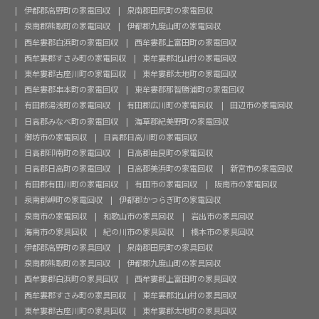
伊都郡高野町の家電回収
泉南郡田尻町の家電回収
泉南郡熊取町の家電回収
伊都郡九度山町の家電回収
西牟婁郡白浜町の家電回収
西牟婁郡上富田町の家電回収
西牟婁郡すさみ町の家電回収
東牟婁郡北山村の家電回収
東牟婁郡古座川町の家電回収
東牟婁郡太地町の家電回収
西牟婁郡串本町の家電回収
東牟婁郡那智勝浦町の家電回収
有田郡湯浅町の家電回収
有田郡広川町の家電回収
田辺市の家電回収
日高郡みなべ町の家電回収
海草郡紀美野町の家電回収
御坊市の家電回収
日高郡日高川町の家電回収
日高郡印南町の家電回収
日高郡由良町の家電回収
日高郡日高町の家電回収
日高郡美浜町の家電回収
新宮市の家電回収
有田郡有田川町の家電回収
有田市の家電回収
阪南市の家電回収
泉南郡岬町の家電回収
伊都郡かつらぎ町の家電回収
泉南市の家電回収
和歌山市の家具回収
岩出市の家具回収
海南市の家具回収
紀の川市の家具回収
橋本市の家具回収
伊都郡高野町の家具回収
泉南郡田尻町の家具回収
泉南郡熊取町の家具回収
伊都郡九度山町の家具回収
西牟婁郡白浜町の家具回収
西牟婁郡上富田町の家具回収
西牟婁郡すさみ町の家具回収
東牟婁郡北山村の家具回収
東牟婁郡古座川町の家具回収
東牟婁郡太地町の家具回収