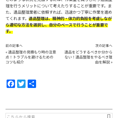
理を行うメリットについて考えたりすることが重要です。ま
た、遺品整理業者に依頼すれば、迅速かつ丁寧に作業を進め
てくれます。
遺品整理は、精神的・体力的負担を考慮しなが
ら適切な方法を選択し、自分のペースで行うことが重要で
す。
前の記事へ
次の記事へ
«
遺品整理の見積もり時の注意
遺品をどうするべきか分から
点！トラブルを避けるための
ない！遺品整理をやるべき理
コツも紹介
由を解説
»
F
T
共
a
w
有
c
itt
e
er
b