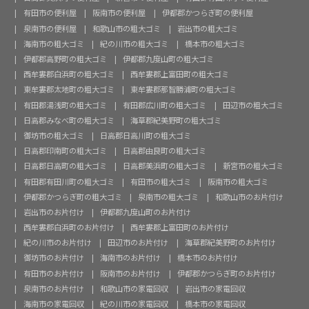
有田市の便利屋
阪南市の便利屋
伊都郡かつらぎ町の便利屋
泉南市の便利屋
和歌山市の粗大ゴミ
岩出市の粗大ゴミ
海南市の粗大ゴミ
紀の川市の粗大ゴミ
橋本市の粗大ゴミ
伊都郡高野町の粗大ゴミ
伊都郡九度山町の粗大ゴミ
西牟婁郡白浜町の粗大ゴミ
西牟婁郡上富田町の粗大ゴミ
東牟婁郡太地町の粗大ゴミ
東牟婁郡那智勝浦町の粗大ゴミ
有田郡湯浅町の粗大ゴミ
有田郡広川町の粗大ゴミ
田辺市の粗大ゴミ
日高郡みなべ町の粗大ゴミ
海草郡紀美野町の粗大ゴミ
御坊市の粗大ゴミ
日高郡日高川町の粗大ゴミ
日高郡印南町の粗大ゴミ
日高郡由良町の粗大ゴミ
日高郡日高町の粗大ゴミ
日高郡美浜町の粗大ゴミ
新宮市の粗大ゴミ
有田郡有田川町の粗大ゴミ
有田市の粗大ゴミ
阪南市の粗大ゴミ
伊都郡かつらぎ町の粗大ゴミ
泉南市の粗大ゴミ
和歌山市のお片付け
岩出市のお片付け
伊都郡九度山町のお片付け
西牟婁郡白浜町のお片付け
西牟婁郡上富田町のお片付け
紀の川市のお片付け
田辺市のお片付け
海草郡紀美野町のお片付け
御坊市のお片付け
海南市のお片付け
橋本市のお片付け
有田市のお片付け
阪南市のお片付け
伊都郡かつらぎ町のお片付け
泉南市のお片付け
和歌山市の家電回収
岩出市の家電回収
海南市の家電回収
紀の川市の家電回収
橋本市の家電回収