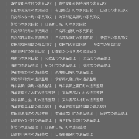
西牟婁郡串本町の家具回収
東牟婁郡那智勝浦町の家具回収
有田郡湯浅町の家具回収
有田郡広川町の家具回収
田辺市の家具回収
日高郡みなべ町の家具回収
海草郡紀美野町の家具回収
御坊市の家具回収
日高郡日高川町の家具回収
日高郡印南町の家具回収
日高郡由良町の家具回収
日高郡日高町の家具回収
日高郡美浜町の家具回収
新宮市の家具回収
有田郡有田川町の家具回収
有田市の家具回収
阪南市の家具回収
泉南郡岬町の家具回収
伊都郡かつらぎ町の家具回収
泉南市の家具回収
和歌山市の遺品整理
岩出市の遺品整理
海南市の遺品整理
紀の川市の遺品整理
橋本市の遺品整理
伊都郡高野町の遺品整理
泉南郡田尻町の遺品整理
泉南郡熊取町の遺品整理
伊都郡九度山町の遺品整理
西牟婁郡白浜町の遺品整理
西牟婁郡上富田町の遺品整理
西牟婁郡すさみ町の遺品整理
東牟婁郡北山村の遺品整理
東牟婁郡古座川町の遺品整理
東牟婁郡太地町の遺品整理
西牟婁郡串本町の遺品整理
東牟婁郡那智勝浦町の遺品整理
有田郡湯浅町の遺品整理
有田郡広川町の遺品整理
田辺市の遺品整理
日高郡みなべ町の遺品整理
海草郡紀美野町の遺品整理
御坊市の遺品整理
日高郡日高川町の遺品整理
日高郡印南町の遺品整理
日高郡由良町の遺品整理