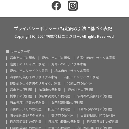
プライバシーポリシー
/
特定商取引法に基づく表記
Copyright (C) 2024 株式会社エコジロー. All rights Reserved.
サービス一覧
岩出市のゴミ屋敷
紀の川市のゴミ屋敷
和歌山市のリサイクル家電
岩出市のリサイクル家電
海南市のリサイクル家電
紀の川市のリサイクル家電
橋本市のリサイクル家電
海草郡紀美野町のリサイクル家電
有田市のリサイクル家電
伊都郡かつらぎ町のリサイクル家電
和歌山市の便利屋
岩出市の便利屋
海南市の便利屋
紀の川市の便利屋
橋本市の便利屋
伊都郡高野町の便利屋
伊都郡九度山町の便利屋
西牟婁郡白浜町の便利屋
有田郡湯浅町の便利屋
有田郡広川町の便利屋
田辺市の便利屋
日高郡みなべ町の便利屋
海草郡紀美野町の便利屋
御坊市の便利屋
日高郡日高川町の便利屋
日高郡印南町の便利屋
日高郡由良町の便利屋
日高郡日高町の便利屋
日高郡美浜町の便利屋
新宮市の便利屋
有田郡有田川町の便利屋