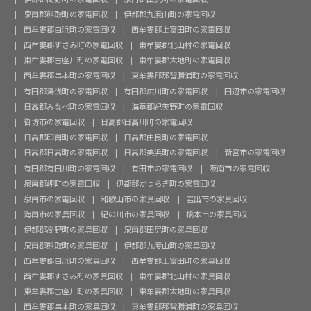
泉南郡熊取町の家電回収
伊都郡九度山町の家電回収
西牟婁郡白浜町の家電回収
西牟婁郡上富田町の家電回収
西牟婁郡すさみ町の家電回収
東牟婁郡北山村の家電回収
東牟婁郡古座川町の家電回収
東牟婁郡太地町の家電回収
西牟婁郡串本町の家電回収
東牟婁郡那智勝浦町の家電回収
有田郡湯浅町の家電回収
有田郡広川町の家電回収
田辺市の家電回収
日高郡みなべ町の家電回収
海草郡紀美野町の家電回収
御坊市の家電回収
日高郡日高川町の家電回収
日高郡印南町の家電回収
日高郡由良町の家電回収
日高郡日高町の家電回収
日高郡美浜町の家電回収
新宮市の家電回収
有田郡有田川町の家電回収
有田市の家電回収
阪南市の家電回収
泉南郡岬町の家電回収
伊都郡かつらぎ町の家電回収
泉南市の家電回収
和歌山市の家具回収
岩出市の家具回収
海南市の家具回収
紀の川市の家具回収
橋本市の家具回収
伊都郡高野町の家具回収
泉南郡田尻町の家具回収
泉南郡熊取町の家具回収
伊都郡九度山町の家具回収
西牟婁郡白浜町の家具回収
西牟婁郡上富田町の家具回収
西牟婁郡すさみ町の家具回収
東牟婁郡北山村の家具回収
東牟婁郡古座川町の家具回収
東牟婁郡太地町の家具回収
西牟婁郡串本町の家具回収
東牟婁郡那智勝浦町の家具回収