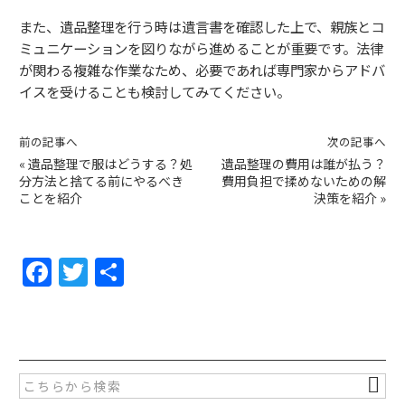
また、遺品整理を行う時は遺言書を確認した上で、親族とコ
ミュニケーションを図りながら進めることが重要です。法律
が関わる複雑な作業なため、必要であれば専門家からアドバ
イスを受けることも検討してみてください。
前の記事へ
次の記事へ
«
遺品整理で服はどうする？処
遺品整理の費用は誰が払う？
分方法と捨てる前にやるべき
費用負担で揉めないための解
ことを紹介
決策を紹介
»
F
T
共
a
w
有
c
itt
e
er
b