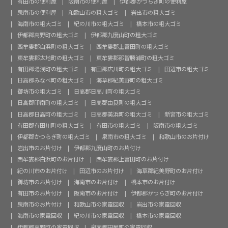
有田市の便利屋
阪南市の便利屋
伊都郡かつらぎ町の便利屋
泉南市の便利屋
和歌山市の粗大ゴミ
岩出市の粗大ゴミ
海南市の粗大ゴミ
紀の川市の粗大ゴミ
橋本市の粗大ゴミ
伊都郡高野町の粗大ゴミ
伊都郡九度山町の粗大ゴミ
西牟婁郡白浜町の粗大ゴミ
西牟婁郡上富田町の粗大ゴミ
東牟婁郡太地町の粗大ゴミ
東牟婁郡那智勝浦町の粗大ゴミ
有田郡湯浅町の粗大ゴミ
有田郡広川町の粗大ゴミ
田辺市の粗大ゴミ
日高郡みなべ町の粗大ゴミ
海草郡紀美野町の粗大ゴミ
御坊市の粗大ゴミ
日高郡日高川町の粗大ゴミ
日高郡印南町の粗大ゴミ
日高郡由良町の粗大ゴミ
日高郡日高町の粗大ゴミ
日高郡美浜町の粗大ゴミ
新宮市の粗大ゴミ
有田郡有田川町の粗大ゴミ
有田市の粗大ゴミ
阪南市の粗大ゴミ
伊都郡かつらぎ町の粗大ゴミ
泉南市の粗大ゴミ
和歌山市のお片付け
岩出市のお片付け
伊都郡九度山町のお片付け
西牟婁郡白浜町のお片付け
西牟婁郡上富田町のお片付け
紀の川市のお片付け
田辺市のお片付け
海草郡紀美野町のお片付け
御坊市のお片付け
海南市のお片付け
橋本市のお片付け
有田市のお片付け
阪南市のお片付け
伊都郡かつらぎ町のお片付け
泉南市のお片付け
和歌山市の家電回収
岩出市の家電回収
海南市の家電回収
紀の川市の家電回収
橋本市の家電回収
伊都郡高野町の家電回収
泉南郡田尻町の家電回収