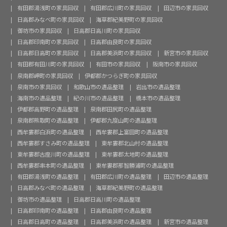
有田郡湯浅町の家具回収
有田郡広川町の家具回収
田辺市の家具回収
日高郡みなべ町の家具回収
海草郡紀美野町の家具回収
御坊市の家具回収
日高郡日高川町の家具回収
日高郡印南町の家具回収
日高郡由良町の家具回収
日高郡日高町の家具回収
日高郡美浜町の家具回収
新宮市の家具回収
有田郡有田川町の家具回収
有田市の家具回収
阪南市の家具回収
泉南郡岬町の家具回収
伊都郡かつらぎ町の家具回収
泉南市の家具回収
和歌山市の遺品整理
岩出市の遺品整理
海南市の遺品整理
紀の川市の遺品整理
橋本市の遺品整理
伊都郡高野町の遺品整理
泉南郡田尻町の遺品整理
泉南郡熊取町の遺品整理
伊都郡九度山町の遺品整理
西牟婁郡白浜町の遺品整理
西牟婁郡上富田町の遺品整理
西牟婁郡すさみ町の遺品整理
東牟婁郡北山村の遺品整理
東牟婁郡古座川町の遺品整理
東牟婁郡太地町の遺品整理
西牟婁郡串本町の遺品整理
東牟婁郡那智勝浦町の遺品整理
有田郡湯浅町の遺品整理
有田郡広川町の遺品整理
田辺市の遺品整理
日高郡みなべ町の遺品整理
海草郡紀美野町の遺品整理
御坊市の遺品整理
日高郡日高川町の遺品整理
日高郡印南町の遺品整理
日高郡由良町の遺品整理
日高郡日高町の遺品整理
日高郡美浜町の遺品整理
新宮市の遺品整理