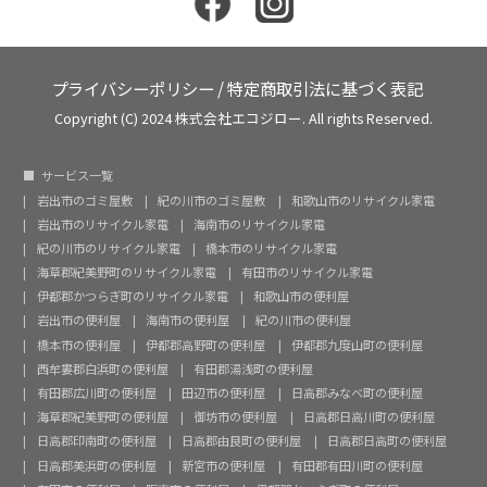
プライバシーポリシー
/
特定商取引法に基づく表記
Copyright (C) 2024 株式会社エコジロー. All rights Reserved.
サービス一覧
岩出市のゴミ屋敷
紀の川市のゴミ屋敷
和歌山市のリサイクル家電
岩出市のリサイクル家電
海南市のリサイクル家電
紀の川市のリサイクル家電
橋本市のリサイクル家電
海草郡紀美野町のリサイクル家電
有田市のリサイクル家電
伊都郡かつらぎ町のリサイクル家電
和歌山市の便利屋
岩出市の便利屋
海南市の便利屋
紀の川市の便利屋
橋本市の便利屋
伊都郡高野町の便利屋
伊都郡九度山町の便利屋
西牟婁郡白浜町の便利屋
有田郡湯浅町の便利屋
有田郡広川町の便利屋
田辺市の便利屋
日高郡みなべ町の便利屋
海草郡紀美野町の便利屋
御坊市の便利屋
日高郡日高川町の便利屋
日高郡印南町の便利屋
日高郡由良町の便利屋
日高郡日高町の便利屋
日高郡美浜町の便利屋
新宮市の便利屋
有田郡有田川町の便利屋