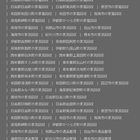
日高郡日高町の家電回収
日高郡美浜町の家電回収
新宮市の家電回収
有田郡有田川町の家電回収
有田市の家電回収
阪南市の家電回収
泉南郡岬町の家電回収
伊都郡かつらぎ町の家電回収
泉南市の家電回収
和歌山市の家具回収
岩出市の家具回収
海南市の家具回収
紀の川市の家具回収
橋本市の家具回収
伊都郡高野町の家具回収
泉南郡田尻町の家具回収
泉南郡熊取町の家具回収
伊都郡九度山町の家具回収
西牟婁郡白浜町の家具回収
西牟婁郡上富田町の家具回収
西牟婁郡すさみ町の家具回収
東牟婁郡北山村の家具回収
東牟婁郡古座川町の家具回収
東牟婁郡太地町の家具回収
西牟婁郡串本町の家具回収
東牟婁郡那智勝浦町の家具回収
有田郡湯浅町の家具回収
有田郡広川町の家具回収
田辺市の家具回収
日高郡みなべ町の家具回収
海草郡紀美野町の家具回収
御坊市の家具回収
日高郡日高川町の家具回収
日高郡印南町の家具回収
日高郡由良町の家具回収
日高郡日高町の家具回収
日高郡美浜町の家具回収
新宮市の家具回収
有田郡有田川町の家具回収
有田市の家具回収
阪南市の家具回収
泉南郡岬町の家具回収
伊都郡かつらぎ町の家具回収
泉南市の家具回収
和歌山市の遺品整理
岩出市の遺品整理
海南市の遺品整理
紀の川市の遺品整理
橋本市の遺品整理