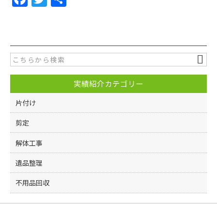
a
w
有
c
itt
e
er
b
o
実績紹介カテゴリー
o
k
片付け
剪定
解体工事
遺品整理
不用品回収