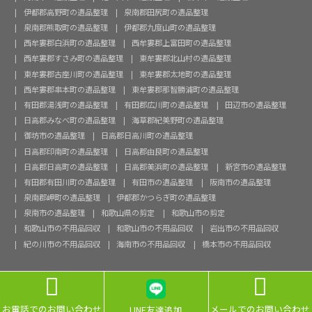
伊都郡高野町の遺品整理
泉南郡田尻町の遺品整理
泉南郡熊取町の遺品整理
伊都郡九度山町の遺品整理
西牟婁郡白浜町の遺品整理
西牟婁郡上富田町の遺品整理
西牟婁郡すさみ町の遺品整理
東牟婁郡北山村の遺品整理
東牟婁郡古座川町の遺品整理
東牟婁郡太地町の遺品整理
西牟婁郡串本町の遺品整理
東牟婁郡那智勝浦町の遺品整理
有田郡湯浅町の遺品整理
有田郡広川町の遺品整理
田辺市の遺品整理
日高郡みなべ町の遺品整理
海草郡紀美野町の遺品整理
御坊市の遺品整理
日高郡日高川町の遺品整理
日高郡印南町の遺品整理
日高郡由良町の遺品整理
日高郡日高町の遺品整理
日高郡美浜町の遺品整理
新宮市の遺品整理
有田郡有田川町の遺品整理
有田市の遺品整理
阪南市の遺品整理
泉南郡岬町の遺品整理
伊都郡かつらぎ町の遺品整理
泉南市の遺品整理
和歌山県の剪定
和歌山市の剪定
和歌山市の不用品回収
和歌山市の不用品回収
岩出市の不用品回収
紀の川市の不用品回収
海南市の不用品回収
橋本市の不用品回収


お電話でのお問い合わせ
メールでのお問い合わせ
LINE友達追加