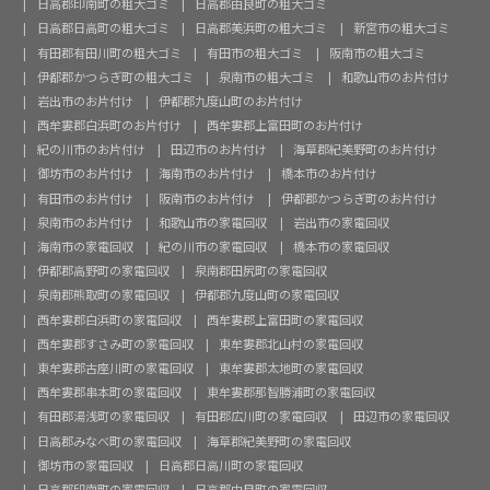
日高郡印南町の粗大ゴミ
日高郡由良町の粗大ゴミ
日高郡日高町の粗大ゴミ
日高郡美浜町の粗大ゴミ
新宮市の粗大ゴミ
有田郡有田川町の粗大ゴミ
有田市の粗大ゴミ
阪南市の粗大ゴミ
伊都郡かつらぎ町の粗大ゴミ
泉南市の粗大ゴミ
和歌山市のお片付け
岩出市のお片付け
伊都郡九度山町のお片付け
西牟婁郡白浜町のお片付け
西牟婁郡上富田町のお片付け
紀の川市のお片付け
田辺市のお片付け
海草郡紀美野町のお片付け
御坊市のお片付け
海南市のお片付け
橋本市のお片付け
有田市のお片付け
阪南市のお片付け
伊都郡かつらぎ町のお片付け
泉南市のお片付け
和歌山市の家電回収
岩出市の家電回収
海南市の家電回収
紀の川市の家電回収
橋本市の家電回収
伊都郡高野町の家電回収
泉南郡田尻町の家電回収
泉南郡熊取町の家電回収
伊都郡九度山町の家電回収
西牟婁郡白浜町の家電回収
西牟婁郡上富田町の家電回収
西牟婁郡すさみ町の家電回収
東牟婁郡北山村の家電回収
東牟婁郡古座川町の家電回収
東牟婁郡太地町の家電回収
西牟婁郡串本町の家電回収
東牟婁郡那智勝浦町の家電回収
有田郡湯浅町の家電回収
有田郡広川町の家電回収
田辺市の家電回収
日高郡みなべ町の家電回収
海草郡紀美野町の家電回収
御坊市の家電回収
日高郡日高川町の家電回収
日高郡印南町の家電回収
日高郡由良町の家電回収